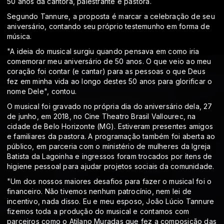
50 anos da cantora, palestrante e pastora.
Segundo Tannure, a proposta é marcar a celebração de seu
aniversário, contando seu próprio testemunho em forma de
música.
"A ideia do musical surgiu quando pensava em como iria
comemorar meu aniversário de 50 anos. O que veio ao meu
coração foi contar (e cantar) para as pessoas o que Deus
fez em minha vida ao longo destes 50 anos para glorificar o
nome Dele", contou.
O musical foi gravado no própria dia do aniversário dela, 27
de junho, em 2018, no Cine Theatro Brasil Vallourec, na
cidade de Belo Horizonte (MG). Estiveram presentes amigos
e familiares da pastora. A programação também foi aberta ao
público, em parceria com o ministério de mulheres da Igreja
Batista da Lagoinha e ingressos foram trocados por itens de
higiene pessoal para ajudar projetos sociais da comunidade.
"Um dos nossos maiores desafios para fazer o musical foi o
financeiro. Não tivemos nenhum patrocínio, nem lei de
incentivo, nada disso. Eu e meu esposo, João Lúcio Tannure
fizemos toda a produção do musical e contamos com
parceiros como o Atilano Muradas que fez a composição das