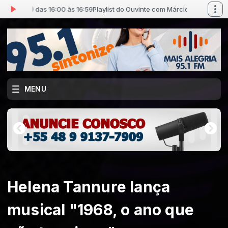
a (Pr) das 16:00 às 16:59
Playlist do Ouvinte com Márcio Batista (Pr) das 1
MENU
Helena Tannure lança
musical "1968, o ano que