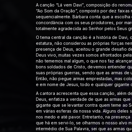
A canção “Lá vem Davi”, composição do renoma
“Ao Som da Oração”, composto por dez faixas n
sequencialmente. Bárbara conta que a escolha d
concordância com os seus produtores, por mar
totalmente agradecida ao Senhor pelos Seus gr
O tema central da canção é a história de Davi, 
estatura, não considerou as próprias forças ne
presença de Deus, aceitou o grande desafio de
Deus vivo, muitas vezes somos afrontados pela
não tememos mal algum, o que nos faz alcançar 
bons soldados de Cristo, devemos entender que,
suas próprias guerras, sendo que as armas de 
Então, não pegue armas emprestadas, mas colo
e em nome de Jesus, todo e qualquer gigante ca
A cantora acrescenta que essa canção, além de
Deus, enfatiza a verdade de que as armas que 
gigante que se levantar contra quem teme ao S
em várias esferas da nossa vida. Alguns deles 
nos medo e até pavor. Entretanto, na presença
que há em servi-lo, se olharmos o nosso alvo m
intermédio de Sua Palavra, sei que as armas q