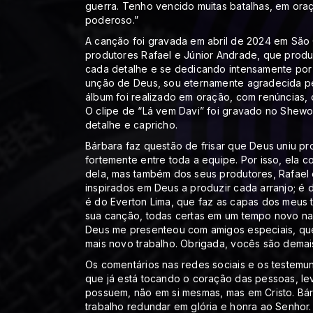
guerra. Tenho vencido muitas batalhas, em ora
poderoso.”
A canção foi gravada em abril de 2024 em São 
produtores Rafael e Júnior Andrade, que prod
cada detalhe e se dedicando intensamente por 
unção de Deus, sou eternamente agradecida pe
álbum foi realizado em oração, com renúncias, 
O clipe de “Lá vem Davi” foi gravado no Shewo
detalhe e capricho.
Bárbara faz questão de frisar que Deus uniu pr
fortemente entre toda a equipe. Por isso, ela 
dela, mas também dos seus produtores, Rafael 
inspirados em Deus a produzir cada arranjo; é 
é do Everton Lima, que faz as capas dos meus 
sua canção, todas certas em um tempo novo na 
Deus me presenteou com amigos especiais, qu
mais novo trabalho. Obrigada, vocês são demai
Os comentários nas redes sociais e os testemu
que já está tocando o coração das pessoas, l
possuem, não em si mesmas, mas em Cristo. Bár
trabalho redundar em glória e honra ao Senhor.