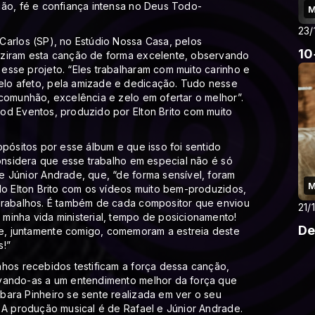
ção, fé e confiança intensa no Deus Todo-
M
23/
Carlos (SP), no Estúdio Nossa Casa, pelos
10
uziram esta canção de forma excelente, observando
esse projeto. “Eles trabalharam com muito carinho e
lo afeto, pela amizade e dedicação. Tudo nesse
comunhão, excelência e zelo em ofertar o melhor”.
od Eventos, produzido por Elton Brito com muito
opósitos por esse álbum e que isso foi sentido
considera que esse trabalho em especial não é só
e Júnior Andrade, que, “de forma sensível, foram
M
do Elton Brito com os vídeos muito bem-produzidos,
trabalhos. É também de cada compositor que enviou
21/
minha vida ministerial, tempo de posicionamento!
De
e, juntamente comigo, comemoram a estreia deste
s!”
nhos recebidos testificam a força dessa canção,
evando-as a um entendimento melhor da força que
bara Pinheiro se sente realizada em ver o seu
 A produção musical é de Rafael e Júnior Andrade.