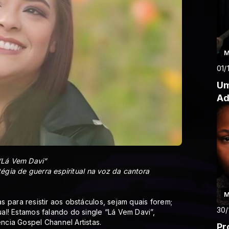
M
01/
Um
Ad
“Lá Vem Davi”
tégia de guerra espiritual na voz da cantora
M
 para resistir aos obstáculos, sejam quais forem;
30/
l! Estamos falando do single “Lá Vem Davi”,
cia Gospel Channel Artistas.
Pr