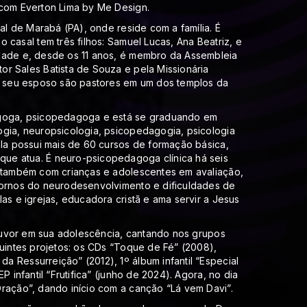
 com Everton Lima by Me Design.
ral de Marabá (PA), onde reside com a família. É
 casal tem três filhos: Samuel Lucas, Ana Beatriz, e
dade e, desde os 11 anos, é membro da Assembleia
r Sales Batista de Souza e pela Missionária
 e seu esposo são pastores em um dos templos da
agoga, psicopedagoga e está se graduando em
ogia, neuropsicologia, psicopedagogia, psicologia
Ela possui mais de 60 cursos de formação básica,
ue atua. É neuro-psicopedagoga clínica há seis
a também com crianças e adolescentes em avaliação,
tornos do neurodesenvolvimento e dificuldades de
as e igrejas, educadora cristã e ama servir a Jesus
 louvor em sua adolescência, cantando nos grupos
guintes projetos: os CDs “Toque de Fé” (2008),
 Ressurreição” (2012), 1º álbum infantil “Especial
P infantil “Frutifica” (junho de 2024). Agora, no dia
ração”, dando início com a canção “Lá vem Davi”.