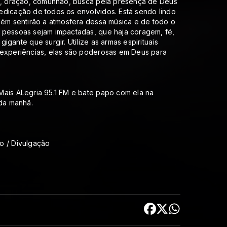
ão, oração, comunhão, busca pela presença de Deus
edicação de todos os envolvidos. Está sendo lindo
bém sentirão a atmosfera dessa música e de todo o
 pessoas sejam impactadas, que haja coragem, fé,
gante que surgir. Utilize as armas espirituais
 experiências, elas são poderosas em Deus para
”
Mais ALegria 95.1 FM e bate papo com ela na
 da manhã.
o / Divulgação