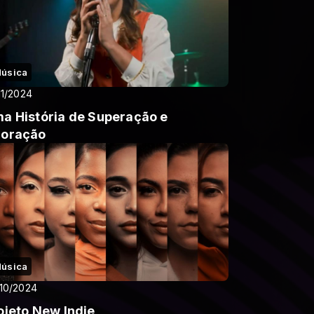
úsica
11/2024
a História de Superação e
oração
úsica
10/2024
ojeto New Indie