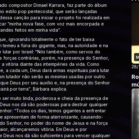
do compositor Dimael Karrara, faz parte do álbum
o estilo pop pentecostal, que serão lançadas
essa canção para iniciar o projeto foi realizada em
car “minha nova fase, com voz mais encorpada e
andes feitos em minha vida”.
que, ignorando totalmente o fato de ter baixa
m temeu a fúria do gigante, mas, na autoridade e na
 lutar por Israel: “Nós também, como servos do
M
s forças contrárias, porém, na presença do Senhor,
a vitória diante das intempéries da vida. Como
28/
 a cada um, Deus dará armas espirituais para lutar
Ro
um lutador não serão as mesmas usadas por outro.
que Deus por seu auxílio e, na presença do Senhor
mú
irá por terra”, Bárbara explica.
 ser muito linda, poderosa e cheia da presença de
Deus nos dá são poderosas para destruir qualquer
enhor: “Todos os dias, temos gigantes a enfrentar
se apresentam de forma aterrorizante, causando-
 do Senhor, no poder do nome de Jesus e na força
aior, alcançaremos vitória. Em Deus e por
ue Deus nos dá são suficientes para vencer qualquer