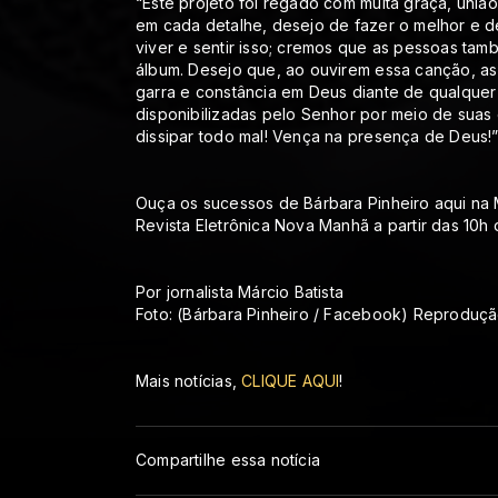
“Este projeto foi regado com muita graça, uni
em cada detalhe, desejo de fazer o melhor e d
viver e sentir isso; cremos que as pessoas tam
álbum. Desejo que, ao ouvirem essa canção, as
garra e constância em Deus diante de qualquer gi
disponibilizadas pelo Senhor por meio de suas
dissipar todo mal! Vença na presença de Deus!
Ouça os sucessos de Bárbara Pinheiro aqui na 
Revista Eletrônica Nova Manhã a partir das 10h
Por jornalista Márcio Batista
Foto: (Bárbara Pinheiro / Facebook) Reproduçã
Mais notícias,
CLIQUE AQUI
!
Compartilhe essa notícia