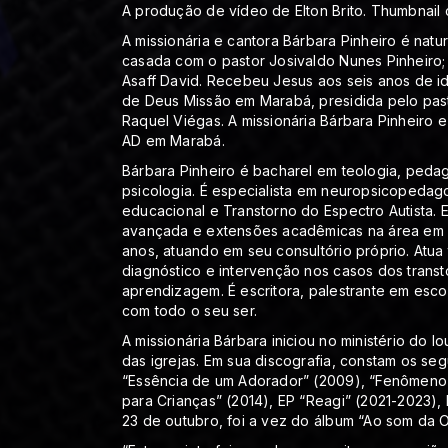
A produção de vídeo de Elton Brito. Thumbnail
A missionária e cantora Bárbara Pinheiro é natu
casada com o pastor Josivaldo Nunes Pinheiro; o
Asaff David. Recebeu Jesus aos seis anos de i
de Deus Missão em Marabá, presidida pelo pasto
Raquel Viégas. A missionária Bárbara Pinheiro
AD em Marabá.
Bárbara Pinheiro é bacharel em teologia, ped
psicologia. É especialista em neuropsicopedag
educacional e Transtorno do Espectro Autista. 
avançada e extensões acadêmicas na área em q
anos, atuando em seu consultório próprio. Atu
diagnóstico e intervenção nos casos dos trans
aprendizagem. É escritora, palestrante em escol
com todo o seu ser.
A missionária Bárbara iniciou no ministério do
das igrejas. Em sua discografia, constam os se
“Essência de um Adorador” (2009), “Fenômeno da
para Crianças” (2014), EP “Reagi” (2021-2023), E
23 de outubro, foi a vez do álbum “Ao som da O