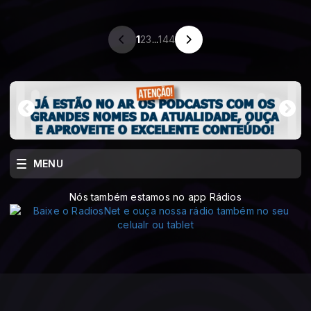
1
2
3
...
144
MENU
Nós também estamos no app Rádios