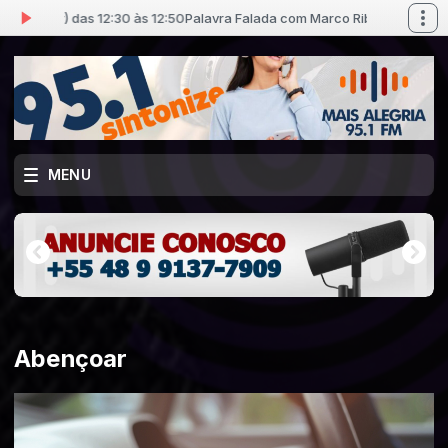
o (Pr) das 12:30 às 12:50
Palavra Falada com Marco Ribeiro (Pr) das 12:3
MENU
Abençoar