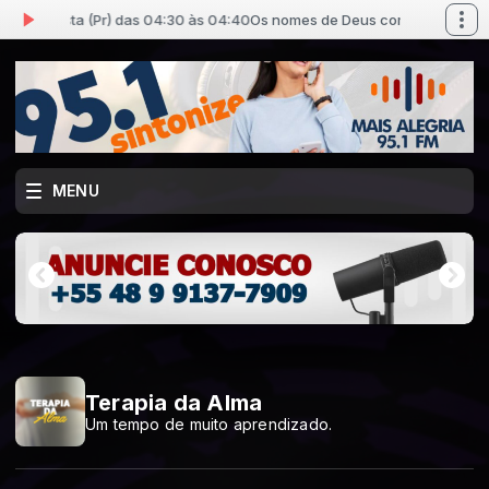
io Batista (Pr) das 04:30 às 04:40
Os nomes de Deus com Márcio Batist
MENU
Terapia da Alma
Um tempo de muito aprendizado.