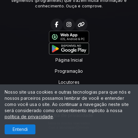
segmentos (programetes) que trazem muita informação e
conhecimento. Ouça e comprove.
Página Inicial
Programação
Locutores
Nosso site usa cookies e outras tecnologias para que nós e
Notícias
nossos parceiros possamos lembrar de você e entender
como você usa o site. Ao continuar a navegação neste site
Contato
será considerado como consentimento implícito à nossa
Política de privacidade
política de privacidade
.
Todos os direitos reservados.
Com a tecnologia
Entendi