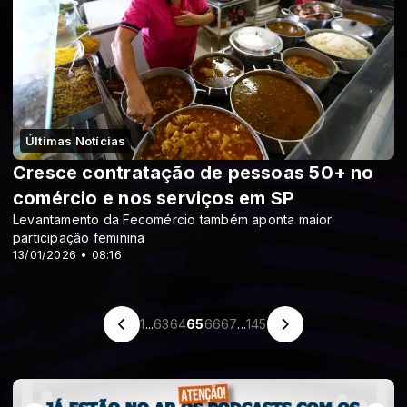
Últimas Notícias
Cresce contratação de pessoas 50+ no
comércio e nos serviços em SP
Levantamento da Fecomércio também aponta maior
participação feminina
13/01/2026 • 08:16
1
...
63
64
65
66
67
...
145