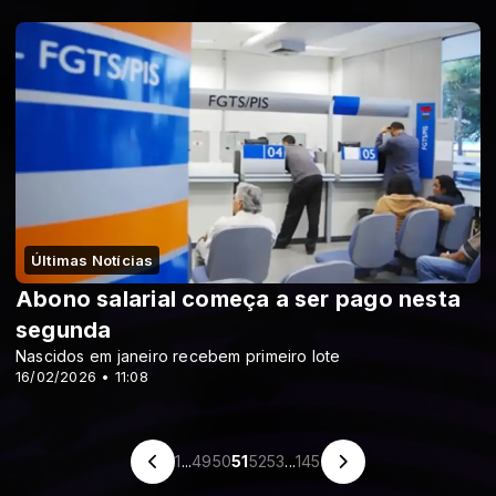
Últimas Notícias
Abono salarial começa a ser pago nesta
segunda
Nascidos em janeiro recebem primeiro lote
16/02/2026 • 11:08
1
...
49
50
51
52
53
...
145