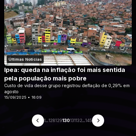
Últimas Notícias
Ipea: queda na inflação foi mais sentida
pela população mais pobre
Custo de vida desse grupo registrou deflação de 0,29% em
agosto
15/09/2025 • 16:09
1
...
128
129
130
131
132
...
145