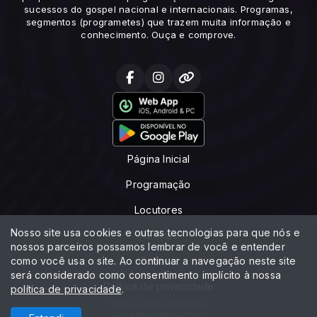
sucessos do gospel nacional e internacionais. Programas,
segmentos (programetes) que trazem muita informação e
conhecimento. Ouça e comprove.
Página Inicial
Programação
Locutores
Nosso site usa cookies e outras tecnologias para que nós e
Notícias
nossos parceiros possamos lembrar de você e entender
como você usa o site. Ao continuar a navegação neste site
Contato
será considerado como consentimento implícito à nossa
Política de privacidade
política de privacidade
.
Todos os direitos reservados.
Com a tecnologia