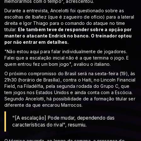
melhorarmos com o tempo", acrescentou.
Durante a entrevista, Ancelotti foi questionado sobre as
escolhas de Ibañez (que é zagueiro de ofício) para a lateral
direita e Igor Thiago para o comando do ataque no time
titular.
Ele também teve de responder sobre a opção por
manter o atacante Endrick no banco. O treinador optou
por não entrar em detalhes.
"Não estou aqui para falar individualmente de jogadores.
Falei que a escalação inicial não é a que termina o jogo. E
quem entrou fez um bom jogo", avaliou o italiano.
O próximo compromisso do Brasil será na sexta-feira (19), às
21h30 (horário de Brasília), contra o Haiti, no Lincoln Financial
Field, na Filadélfia, pela segunda rodada do Grupo C, que
tem jogos nos Estados Unidos e ainda conta com a Escócia.
Segundo Ancelotti, há possibilidade de a formação titular ser
diferente da que encarou Marrocos.
"[A escalação] Pode mudar, dependendo das
características do rival", resumiu.
O técnico aguarda, ao longo da semana, a presença de