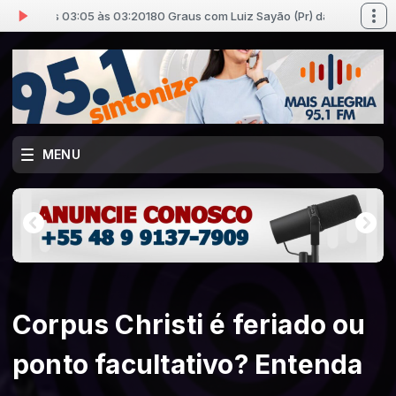
) das 03:05 às 03:20
180 Graus com Luiz Sayão (Pr) das 03:05 às 03:20
MENU
Corpus Christi é feriado ou
ponto facultativo? Entenda