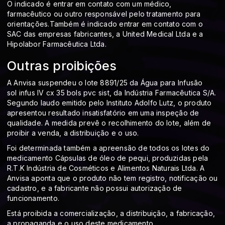
O indicado é entrar em contato com um médico,
farmacêutico ou outro responsável pelo tratamento para
orientações.Também é indicado entrar em contato com o
SAC das empresas fabricantes, a United Medical Ltda e a
Hipolabor Farmacêutica Ltda.
Outras proibições
A Anvisa suspendeu o lote 8891/25 da Água para Infusão
sol infus IV cx 35 bols pvc sist, da Indústria Farmacêutica S/A.
Segundo laudo emitido pelo Instituto Adolfo Lutz, o produto
apresentou resultado insatisfatório em uma inspeção de
qualidade. A medida prevê o recolhimento do lote, além de
proibir a venda, a distribuição e o uso.
Foi determinada também a apreensão de todos os lotes do
medicamento Cápsulas de óleo de pequi, produzidas pela
R.T.K Indústria de Cosméticos e Alimentos Naturais Ltda. A
Anvisa aponta que o produto não tem registro, notificação ou
cadastro, e a fabricante não possui autorização de
funcionamento.
Está proibida a comercialização, a distribuição, a fabricação,
a propaganda e o uso deste medicamento.