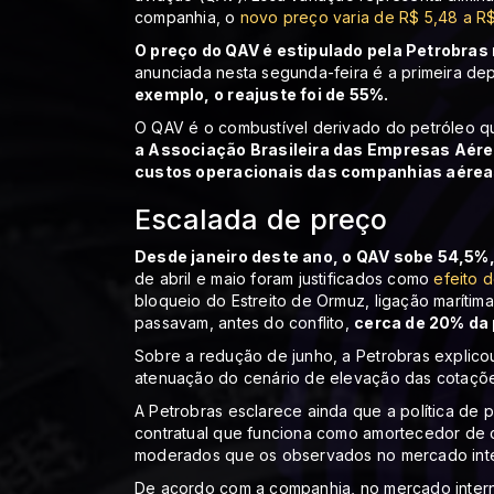
companhia, o
novo preço varia de R$ 5,48 a R$ 
O preço do QAV é estipulado pela Petrobras
anunciada nesta segunda-feira é a primeira de
exemplo, o reajuste foi de 55%.
O QAV é o combustível derivado do petróleo q
a Associação Brasileira das Empresas Aére
custos operacionais das companhias aére
Escalada de preço
Desde janeiro deste ano, o QAV sobe 54,5%, 
de abril e maio foram justificados como
efeito 
bloqueio do Estreito de Ormuz, ligação marítim
passavam, antes do conflito,
cerca de 20% da 
Sobre a redução de junho, a Petrobras explicou
atenuação do cenário de elevação das cotaçõe
A Petrobras esclarece ainda que a política de
contratual que funciona como amortecedor de c
moderados que os observados no mercado inte
De acordo com a companhia, no mercado intern