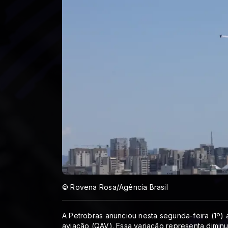
© Rovena Rosa/Agência Brasil
A Petrobras anunciou nesta segunda-feira (1º
aviação (QAV). Essa variação representa diminui