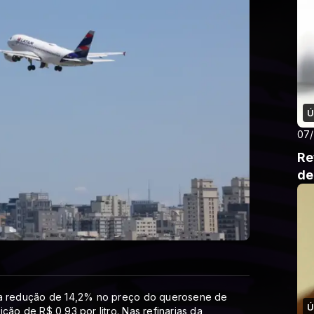
Ú
07
Re
de
) a redução de 14,2% no preço do querosene de
Ú
ção de R$ 0,93 por litro. Nas refinarias da