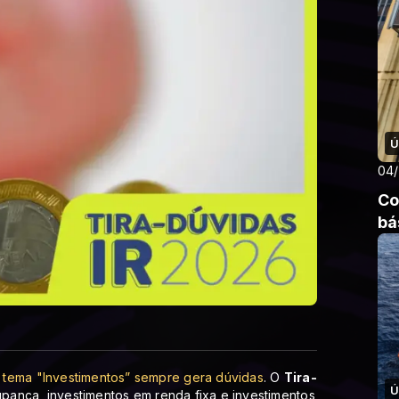
Ú
04
Co
bá
 tema "Investimentos” sempre gera dúvidas
. O
Tira-
Ú
pança, investimentos em renda fixa e investimentos