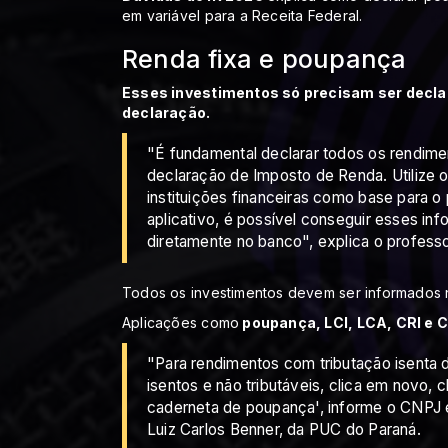
em variável para a Receita Federal.
Renda fixa e poupança
Esses investimentos só precisam ser declar
declaração.
"É fundamental declarar todos os rendimen
declaração de Imposto de Renda. Utilize 
instituições financeiras como base para 
aplicativo, é possível conseguir esses in
diretamente no banco", explica o profess
Todos os investimentos devem ser informados n
Aplicações como
poupança, LCI, LCA, CRI e 
"Para rendimentos com tributação isenta d
isentos e não tributáveis, clica em novo, 
caderneta de poupança', informe o CNPJ e 
Luiz Carlos Benner, da PUC do Paraná.