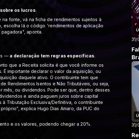
sobre os lucros
.
 na fonte, vá na ficha de rendimentos sujeitos à
vo, escolha lá o código 'rendimentos de aplicação
Ú
e pagadora", aponta.
31/
Fa
TFs —
a declaração tem regras específicas
.
Br
onto que a Receita solicita é que você informe os
. É importante declarar o valor da aquisição, ou
quisição daquele ativo. O contribuinte tem que
 de Rendimentos Isentos e Não Tributáveis, ou seja,
or mês, ou dividendos. Pode ser que, dentro desses
ividendos e ainda paguem juros sobre capital
 à Tributação Exclusiva/Definitiva, o contribuinte
l próprio”, explica Hugo Dias Amaro, da PUC do
Ú
imento e os valores, podendo chegar a 20%.
31/
Re