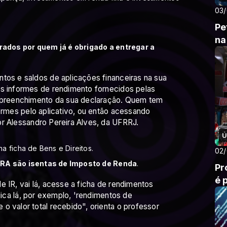
03
Pe
na
ados por quem já é obrigado a entregar a
tos e saldos de aplicações financeiras na sua
os informes de rendimento fornecidos pelas
o preenchimento da sua declaração. Quem tem
formes pelo aplicativo, ou então acessando
or Alessandro Pereira Alves, da UFRRJ.
Ú
a ficha de Bens e Direitos.
02
CRA são isentas de Imposto de Renda
.
Pr
é 
e IR, vai lá, acesse a ficha de rendimentos
clica lá, por exemplo, 'rendimentos de
o valor total recebido", orienta o professor