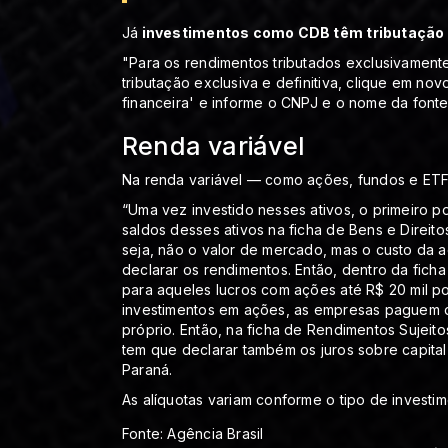
Já
investimentos como CDB têm tributação 
"Para os rendimentos tributados exclusivamente
tributação exclusiva e definitiva, clique em no
financeira' e informe o CNPJ e o nome da font
Renda variável
Na renda variável — como ações, fundos e E
“Uma vez investido nesses ativos, o primeiro p
saldos desses ativos na ficha de Bens e Direitos
seja, não o valor de mercado, mas o custo da a
declarar os rendimentos. Então, dentro da ficha
para aqueles lucros com ações até R$ 20 mil p
investimentos em ações, as empresas paguem d
próprio. Então, na ficha de Rendimentos Sujeitos
tem que declarar também os juros sobre capita
Paraná.
As alíquotas variam conforme o tipo de invest
Fonte: Agência Brasil