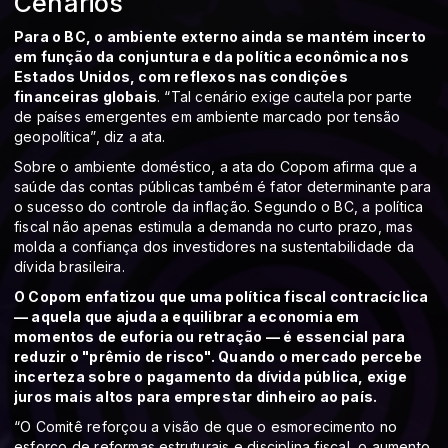
Cenários
Para o BC, o ambiente externo ainda se mantém incerto
em função da conjuntura e da política econômica nos
Estados Unidos, com reflexos nas condições
financeiras globais
. “Tal cenário exige cautela por parte
de países emergentes em ambiente marcado por tensão
geopolítica”, diz a ata.
Sobre o ambiente doméstico, a ata do Copom afirma que a
saúde das contas públicas também é fator determinante para
o sucesso do controle da inflação. Segundo o BC, a política
fiscal não apenas estimula a demanda no curto prazo, mas
molda a confiança dos investidores na sustentabilidade da
dívida brasileira.
O Copom enfatizou que uma política fiscal contracíclica
— aquela que ajuda a equilibrar a economia em
momentos de euforia ou retração — é essencial para
reduzir o "prêmio de risco". Quando o mercado percebe
incerteza sobre o pagamento da dívida pública, exige
juros mais altos para emprestar dinheiro ao país.
“O Comitê reforçou a visão de que o esmorecimento no
esforço de reformas estruturais e disciplina fiscal, o aumento