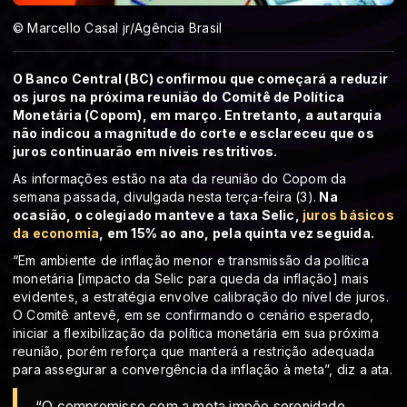
© Marcello Casal jr/Agência Brasil
O Banco Central (BC) confirmou que começará a reduzir
os juros na próxima reunião do Comitê de Política
Monetária (Copom), em março. Entretanto, a autarquia
não indicou a magnitude do corte e esclareceu que os
juros continuarão em níveis restritivos.
As informações estão na ata da reunião do Copom da
semana passada, divulgada nesta terça-feira (3).
Na
ocasião, o colegiado manteve a taxa Selic,
juros básicos
da economia
, em 15% ao ano, pela quinta vez seguida.
“Em ambiente de inflação menor e transmissão da política
monetária [impacto da Selic para queda da inflação] mais
evidentes, a estratégia envolve calibração do nível de juros.
O Comitê antevê, em se confirmando o cenário esperado,
iniciar a flexibilização da política monetária em sua próxima
reunião, porém reforça que manterá a restrição adequada
para assegurar a convergência da inflação à meta”, diz a ata.
“O compromisso com a meta impõe serenidade