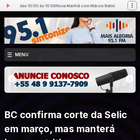
r) das 10:00 às 10:59
Nova Manhã com Márcio Batista (Pr) das 10:00 às 
MENU
BC confirma corte da Selic
em março, mas manterá