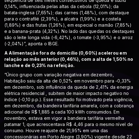
sequência de seis meses consecutivos de queda e subiu
0,14%, influenciada pelas altas da cebola (12,01%); da
batata-inglesa (7,65%); das carnes (1,48%), com destaque
para o contrafilé (2,39%), a alcatra (1,99%) e a costela
(1,89%) e das frutas (1,26%), em especial o mamão (7,85%)
e a banana-prata (4,32%). No lado das quedas os destaques
são o leite longa vida (-6,42%), o tomate (-3,95%) e o arroz
(-2,04%)”, aponta o IBGE.
A Alimentação fora do domicílio (0,60%) acelerou em
relação ao mês anterior (0,46%), com a alta de 1,50% no
lanche e de 0,23% na refeição.
“Único grupo com variação negativa em dezembro,
Habitação saiu da alta de 0,52% em novembro para -0,33%
em dezembro, sob influência da queda de 2,41% da energia
elétrica residencial , subitem de maior impacto negativo no
índice (-0,10 p.p.). Esse resultado foi motivado pela vigência,
em dezembro, da bandeira tarifária amarela, com a cobrança
adicional de R$ 1,885 a cada 100 kWh consumidos. Em
novembro, estava em vigor a bandeira tarifária vermelha
patamar 1, que acrescentava R$ 4,46 para o mesmo nível de
consumo. Houve reajuste de 21,95% em uma das
concessionárias em Porto Alegre (3,90%) vigente desde 22