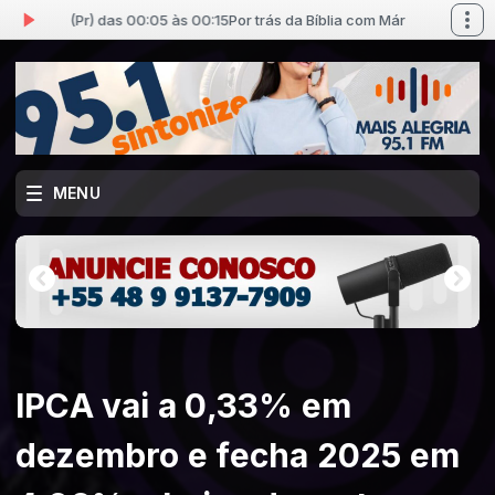
sta (Pr) das 00:05 às 00:15
Por trás da Bíblia com Márcio Batista (Pr) das
MENU
IPCA vai a 0,33% em
dezembro e fecha 2025 em