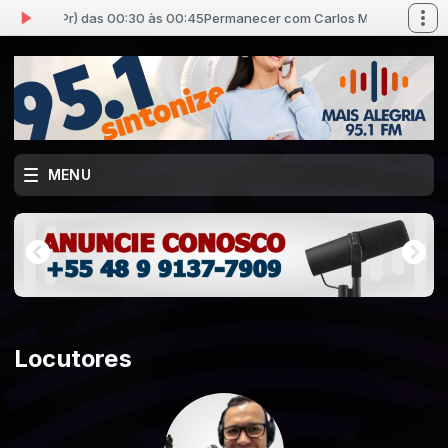
cCord (Pr) das 00:30 às 00:45
Permanecer com Carlos McCord (Pr) das
MENU
Locutores